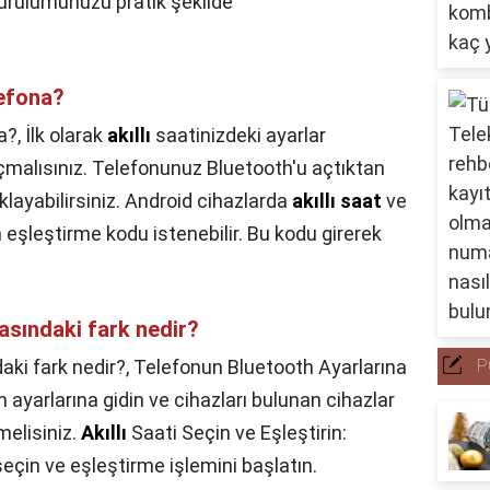
 kurulumunuzu pratik şekilde
lefona?
na?,
İlk olarak
akıllı
saatinizdeki ayarlar
malısınız. Telefonunuz Bluetooth'u açtıktan
klayabilirsiniz. Android cihazlarda
akıllı saat
ve
 eşleştirme kodu istenebilir. Bu kodu girerek
 arasındaki fark nedir?
ndaki fark nedir?,
Telefonun Bluetooth Ayarlarına
P
 ayarlarına gidin ve cihazları bulunan cihazlar
melisiniz.
Akıllı
Saati Seçin ve Eşleştirin:
seçin ve eşleştirme işlemini başlatın.