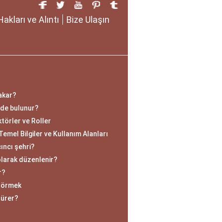
Hakları ve Alıntı
Bize Ulaşın
akar?
ede bulunur?
ktörler ve Roller
mel Bilgiler ve Kullanım Alanları
ıncı şehri?
olarak düzenlenir?
r?
 Görmek
sürer?