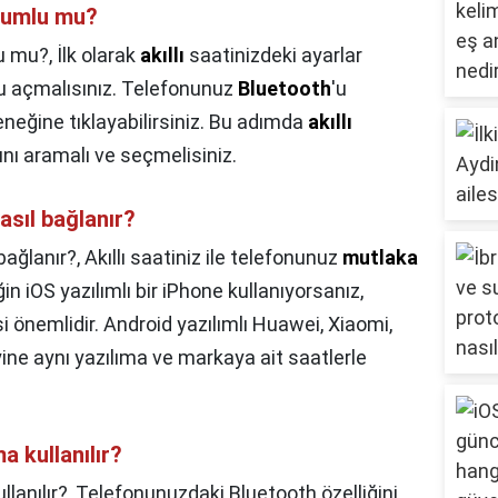
uyumlu mu?
lu mu?,
İlk olarak
akıllı
saatinizdeki ayarlar
'u açmalısınız. Telefonunuz
Bluetooth
'u
eneğine tıklayabilirsiniz. Bu adımda
akıllı
ını aramalı ve seçmelisiniz.
nasıl bağlanır?
 bağlanır?,
Akıllı saatiniz ile telefonunuz
mutlaka
ğin iOS yazılımlı bir iPhone kullanıyorsanız,
 önemlidir. Android yazılımlı Huawei, Xiaomi,
yine aynı yazılıma ve markaya ait saatlerle
a kullanılır?
llanılır?,
Telefonunuzdaki Bluetooth özelliğini