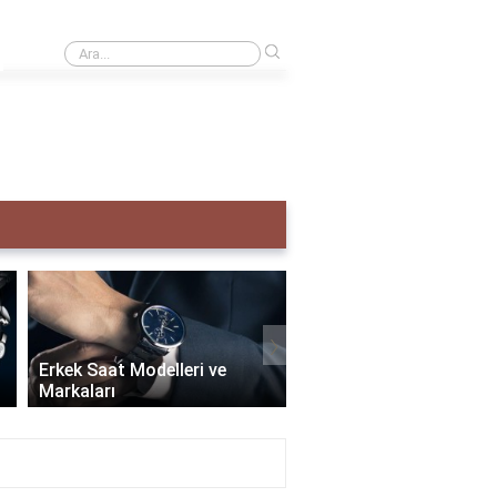
›
Creative taş ne demek?
›
Erkek Saat Modelleri ve
Markaları
Seiko Erkek Saat