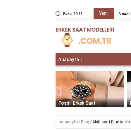
Yeni
rır mı?
Pazar 10:13
Amazfit
Anasayfa
‹
 Erkek Saat
Fossil Erkek Saat
Anasayfa
Blog
Akıllı saat Bluetooth