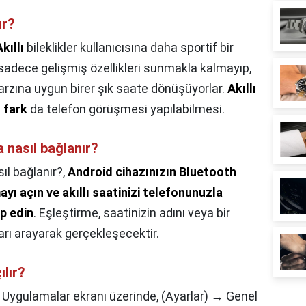
ır?
kıllı
bileklikler kullanıcısına daha sportif bir
sadece gelişmiş özellikleri sunmakla kalmayıp,
tarzına uygun birer şık saate dönüşüyorlar.
Akıllı
i
fark
da telefon görüşmesi yapılabilmesi.
 nasıl bağlanır?
ıl bağlanır?,
Android cihazınızın Bluetooth
yı açın ve akıllı saatinizi telefonunuzla
ip edin
. Eşleştirme, saatinizin adını veya bir
rı arayarak gerçekleşecektir.
ılır?
,
Uygulamalar ekranı üzerinde, (Ayarlar) → Genel