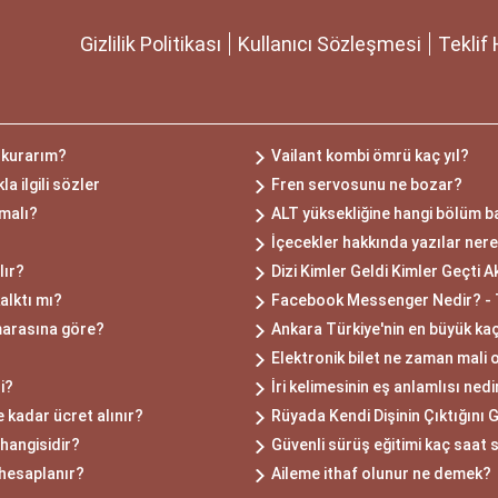
Gizlilik Politikası
Kullanıcı Sözleşmesi
Teklif 
l kurarım?
Vailant kombi ömrü kaç yıl?
a ilgili sözler
Fren servosunu ne bozar?
lmalı?
ALT yüksekliğine hangi bölüm b
İçecekler hakkında yazılar ner
lır?
Dizi Kimler Geldi Kimler Geçti A
alktı mı?
Facebook Messenger Nedir? - Te
marasına göre?
Ankara Türkiye'nin en büyük kaç
Elektronik bilet ne zaman mali 
si?
İri kelimesinin eş anlamlısı nedi
 kadar ücret alınır?
Rüyada Kendi Dişinin Çıktığını
hangisidir?
Güvenli sürüş eğitimi kaç saat 
 hesaplanır?
Aileme ithaf olunur ne demek?