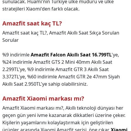
sunulacak. Huami'nin Türkiye ülke müdürü ve ülke
stratejileri Xiaomi'den farklı olacak.
Amazfit saat kaç TL?
Amazfit saat kaç TL?,
Amazfit Akıllı Saat Sıkça Sorulan
Sorular
%9 indirimle
Amazfit Falcon Akıllı Saat 16.799TL
'ye,
%24 indirimle Amazfit GTS 2 Mini 40mm Akıllı Saat
2.299TL'ye, %9 indirimle Amazfit GTR 3 Akıllı Saat
3.372TL'ye, %60 indirimle Amazfit GTR 2e 47mm Siyah
Akıllı Saat 2.950TL'ye sahip olabilirsiniz.
Amazfit Xiaomi markası mı?
Amazfit Xiaomi markası mı?,
Akıllı teknoloji dünyası her
geçen gün yeni ivme kazanarak dikkatleri üzerine çeker.
Kişilerin yaşamlarını kolaylaştırmak için geliştirilen
ürünler arasında Xiaomi Amazfit serisi, öne çıkar.
Xiaomi