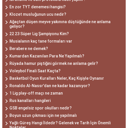
En zor TYT denemesi hangisi?
Klozet musluğunun ucu nedir?
Ağaçtan düşen meyve yakınına düştüğünde ne anlama
geliyor?
22 23 Süper Lig Şampiyonu Kim?
Musialanın kaç tane formaları var
Berabere ne demek?
Kumardan Kazanılan Para Ne Yapılmalı?
Rüyada hamur piştiğini görmek ne anlama gelir?
Voleybol Finali Saat Kaçta?
Basketbol Oyun Kuralları Neler, Kaç Kişiyle Oynanır
Ronaldo Al-Nassr'dan ne kadar kazanıyor?
1 Lig play-off maçı ne zaman
Rus kanalları hangileri
GSB engelsiz spor okulları nedir?
Boyun uzun çıkması için ne yapılmalı
Yağlı Güreş Hangi İldedir? Gelenek ve Tarih İçin Önemli
Noktalar