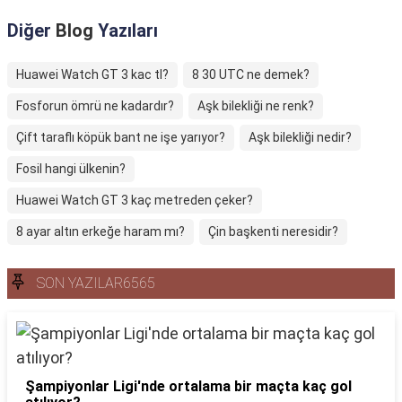
Diğer
Blog
Yazıları
Huawei Watch GT 3 kac tl?
8 30 UTC ne demek?
Fosforun ömrü ne kadardır?
Aşk bilekliği ne renk?
Çift taraflı köpük bant ne işe yarıyor?
Aşk bilekliği nedir?
Fosil hangi ülkenin?
Huawei Watch GT 3 kaç metreden çeker?
8 ayar altın erkeğe haram mı?
Çin başkenti neresidir?
SON YAZILAR6565
Şampiyonlar Ligi'nde ortalama bir maçta kaç gol