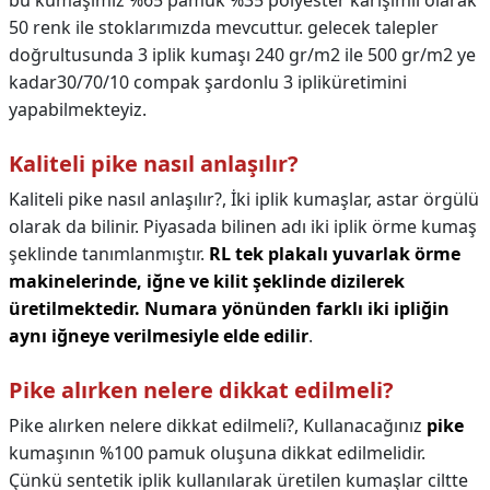
bu kumaşımız %65 pamuk %35 polyester karışımlı olarak
50 renk ile stoklarımızda mevcuttur. gelecek talepler
doğrultusunda 3 iplik kumaşı 240 gr/m2 ile 500 gr/m2 ye
kadar30/70/10 compak şardonlu 3 ipliküretimini
yapabilmekteyiz.
Kaliteli pike nasıl anlaşılır?
Kaliteli pike nasıl anlaşılır?,
İki iplik kumaşlar, astar örgülü
olarak da bilinir. Piyasada bilinen adı iki iplik örme kumaş
şeklinde tanımlanmıştır.
RL tek plakalı yuvarlak örme
makinelerinde, iğne ve kilit şeklinde dizilerek
üretilmektedir.
Numara yönünden farklı iki ipliğin
aynı iğneye verilmesiyle elde edilir
.
Pike alırken nelere dikkat edilmeli?
Pike alırken nelere dikkat edilmeli?,
Kullanacağınız
pike
kumaşının %100 pamuk oluşuna dikkat edilmelidir.
Çünkü sentetik iplik kullanılarak üretilen kumaşlar ciltte