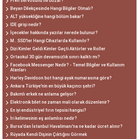
Fren servosunu ne bozar?
Beyan Dilekçesinde Hangi Bilgiler Olmalı?
ALT yüksekliğine hangi bölüm bakar?
IDE girişi nedir?
İçecekler hakkında yazılar nerede bulunur?
M.. SSD'ler Hangi Cihazlarda Kullanılır?
Dizi Kimler Geldi Kimler Geçti Aktörler ve Roller
Ortaokul 30 gün devamsızlık sınırı kalktı mı?
Facebook Messenger Nedir? - Temel Bilgiler ve Kullanım
Alanları
Harley Davidson bot hangi ayak numarasına göre?
Ankara Türkiye'nin en büyük kaçıncı şehri?
Bakımlı erkek ne anlama geliyor?
Elektronik bilet ne zaman mali olarak düzenlenir?
En iyi endüstriyel fırın tepsisi hangisi?
İri kelimesinin eş anlamlısı nedir?
Bursa'dan İstanbul Havalimanı'na ne kadar ücret alınır?
Rüyada Kendi Dişinin Çıktığını Görmek