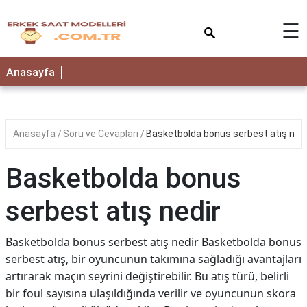
×
☰
Anasayfa
Anasayfa
Soru ve Cevapları
Basketbolda bonus serbest atış nedi
Basketbolda bonus
serbest atış nedir
Basketbolda bonus serbest atış nedir Basketbolda bonus
serbest atış, bir oyuncunun takımına sağladığı avantajları
artırarak maçın seyrini değiştirebilir. Bu atış türü, belirli
bir foul sayısına ulaşıldığında verilir ve oyuncunun skora