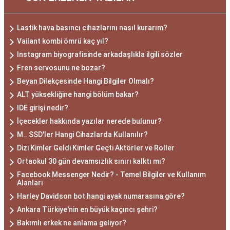
Lastik hava basıncı cihazlarını nasıl kurarım?
Vailant kombi ömrü kaç yıl?
Instagram biyografisinde arkadaşlıkla ilgili sözler
Fren servosunu ne bozar?
Beyan Dilekçesinde Hangi Bilgiler Olmalı?
ALT yüksekliğine hangi bölüm bakar?
IDE girişi nedir?
İçecekler hakkında yazılar nerede bulunur?
M.. SSD'ler Hangi Cihazlarda Kullanılır?
Dizi Kimler Geldi Kimler Geçti Aktörler ve Roller
Ortaokul 30 gün devamsızlık sınırı kalktı mı?
Facebook Messenger Nedir? - Temel Bilgiler ve Kullanım
Alanları
Harley Davidson bot hangi ayak numarasına göre?
Ankara Türkiye'nin en büyük kaçıncı şehri?
Bakımlı erkek ne anlama geliyor?