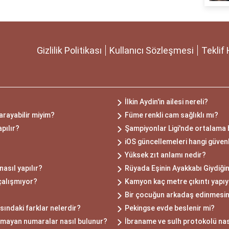
Gizlilik Politikası
Kullanıcı Sözleşmesi
Teklif 
İlkin Aydin'in ailesi nereli?
arayabilir miyim?
Füme renkli cam sağlıklı mı?
apılır?
Şampiyonlar Ligi'nde ortalama b
iOS güncellemeleri hangi güvenl
Yüksek zıt anlamı nedir?
nasıl yapılır?
Rüyada Eşinin Ayakkabı Giydiği
çalışmıyor?
Kamyon kaç metre çıkıntı yapı
Bir çocuğun arkadaş edinmesin
sındaki farklar nelerdir?
Pekingse evde beslenir mi?
lmayan numaralar nasıl bulunur?
İbraname ve sulh protokolü nası