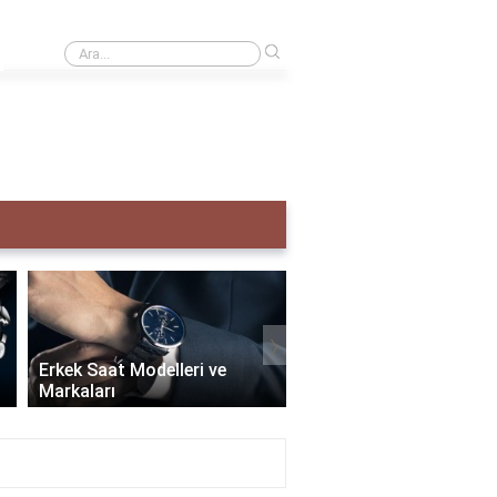
›
Creative taş ne demek?
›
Erkek Saat Modelleri ve
Markaları
Seiko Erkek Saat