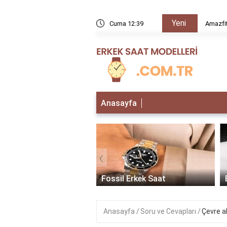
Yeni
rır mı?
Cuma 12:40
Amazfit
Anasayfa
‹
 Erkek Saat
Fossil Erkek Saat
Anasayfa
Soru ve Cevapları
Çevre a