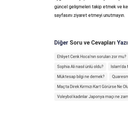
güncel gelişmeleri takip etmek ve ken
sayfasını ziyaret etmeyi unutmayın.
Diğer
Soru ve Cevapları
Yazı
Ehliyet Cenk Hoca'nın soruları zor mu?
Sophia Ali nasıl ünlü oldu?
Islam'da 
Müktesap bilgi ne demek?
Quaresm
Maçta Direk Kırmızı Kart Görürse Ne Ol
Voleybol kadınlar Japonya maçı ne za