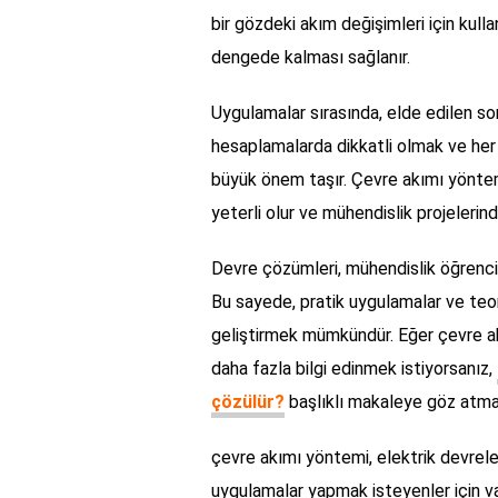
bir gözdeki akım değişimleri için kull
dengede kalması sağlanır.
Uygulamalar sırasında, elde edilen son
hesaplamalarda dikkatli olmak ve her b
büyük önem taşır. Çevre akımı yöntemi 
yeterli olur ve mühendislik projelerin
Devre çözümleri, mühendislik öğrencile
Bu sayede, pratik uygulamalar ve teori
geliştirmek mümkündür. Eğer çevre a
daha fazla bilgi edinmek istiyorsanız,
çözülür?
başlıklı makaleye göz atmay
çevre akımı yöntemi, elektrik devrele
uygulamalar yapmak isteyenler için vaz