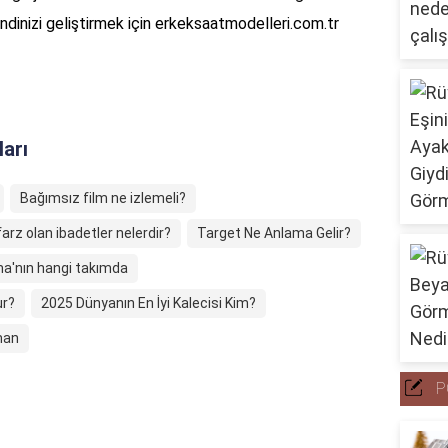
dinizi geliştirmek için erkeksaatmodelleri.com.tr
ları
Bağımsız film ne izlemeli?
farz olan ibadetler nelerdir?
Target Ne Anlama Gelir?
a'nın hangi takımda
ur?
2025 Dünyanın En İyi Kalecisi Kim?
man
P