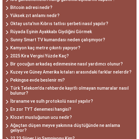
Bitcoin adresi nedir?
Yüksek zıt anlamı nedir?
Oktay usta'nın Kıbrıs tatlısı şerbeti nasıl yapılır?
Rüyada Eşinin Ayakkabı Giydiğini Görmek
Sunny Smart TV kumandası neden çalışmıyor?
Kamyon kaç metre çıkıntı yapıyor?
2025 Kira Vergisi Yüzde Kaç?
Bir çocuğun arkadaş edinmesine nasıl yardımcı olunur?
Kuzey ve Güney Amerika kıtaları arasındaki farklar nelerdir?
Pekingse evde beslenir mi?
Türk Telekom'da rehberde kayıtlı olmayan numaralar nasıl
bulunur?
İbraname ve sulh protokolü nasıl yapılır?
En zor TYT denemesi hangisi?
Klozet musluğunun ucu nedir?
Ağaçtan düşen meyve yakınına düştüğünde ne anlama
geliyor?
22 23 Süper Lig Şampiyonu Kim?