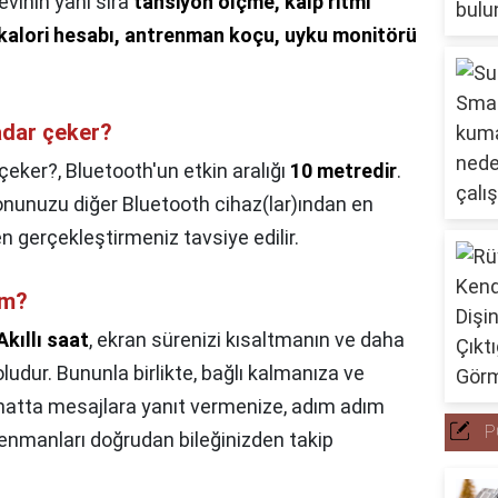
levinin yanı sıra
tansiyon ölçme, kalp ritmi
 kalori hesabı, antrenman koçu, uyku monitörü
adar çeker?
 çeker?,
Bluetooth'un etkin aralığı
10 metredir
.
onunuzu diğer Bluetooth cihaz(lar)ından en
n gerçekleştirmeniz tavsiye edilir.
ım?
Akıllı saat
, ekran sürenizi kısaltmanın ve daha
oludur. Bununla birlikte, bağlı kalmanıza ve
 hatta mesajlara yanıt vermenize, adım adım
P
enmanları doğrudan bileğinizden takip