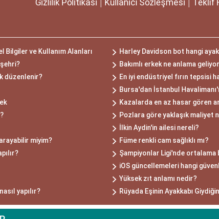
Gizlilik Politikası
Kullanıcı Sözleşmesi
Teklif 
Bilgiler ve Kullanım Alanları
Harley Davidson bot hangi aya
 şehri?
Bakımlı erkek ne anlama geliyo
ak düzenlenir?
En iyi endüstriyel fırın tepsisi h
Bursa'dan İstanbul Havalimanı'
mek
Kazalarda en az hasar gören ar
r?
Pozlara göre yaklaşık maliyet n
İlkin Aydin'in ailesi nereli?
arayabilir miyim?
Füme renkli cam sağlıklı mı?
apılır?
Şampiyonlar Ligi'nde ortalama b
iOS güncellemeleri hangi güvenl
Yüksek zıt anlamı nedir?
nasıl yapılır?
Rüyada Eşinin Ayakkabı Giydiği