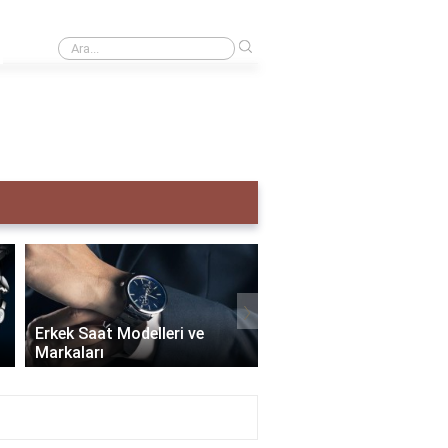
›
Creative taş ne demek?
›
Erkek Saat Modelleri ve
Markaları
Seiko Erkek Saat