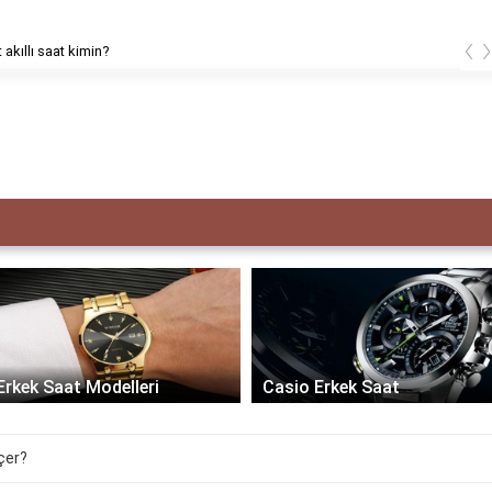
‹
 akıllı saat kimin?
Erkek Saat Modelleri
Casio Erkek Saat
lçer?