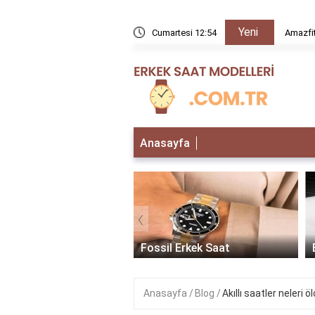
Yeni
rır mı?
Cumartesi 12:54
Amazfit
Anasayfa
‹
 Erkek Saat
Fossil Erkek Saat
Anasayfa
Blog
Akıllı saatler neleri ö