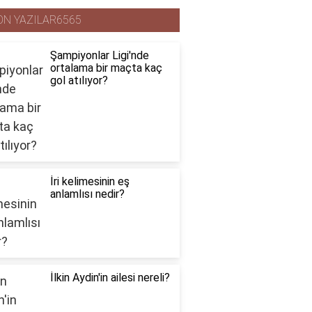
ON YAZILAR6565
Şampiyonlar Ligi'nde
ortalama bir maçta kaç
gol atılıyor?
İri kelimesinin eş
anlamlısı nedir?
İlkin Aydin'in ailesi nereli?