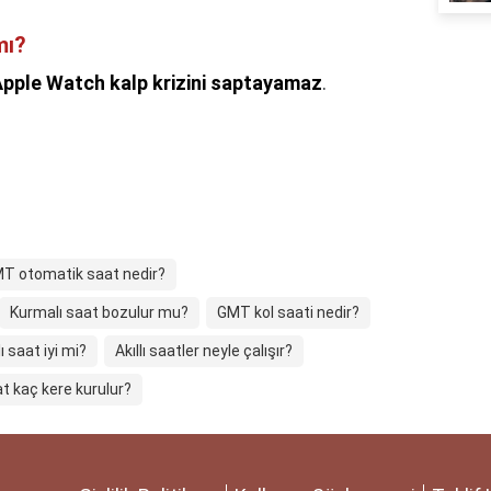
mı?
pple Watch kalp krizini saptayamaz
.
T otomatik saat nedir?
Kurmalı saat bozulur mu?
GMT kol saati nedir?
 saat iyi mi?
Akıllı saatler neyle çalışır?
t kaç kere kurulur?