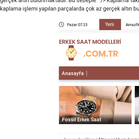
gerçek altın bulunmaktadır. Bu sebeple " />
Kaplama takıl
kaplama işlemi yapılan parçalarda çok az gerçek altın bu
Yeni
rır mı?
Pazar 07:23
Amazfit
Anasayfa
‹
 Erkek Saat
Fossil Erkek Saat