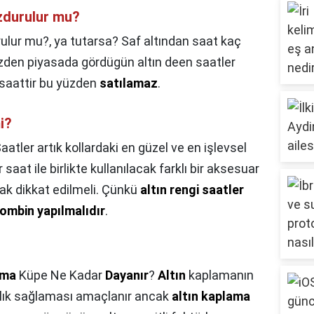
zdurulur mu?
ulur mu?,
ya tutarsa? Saf altından saat kaç
zden piyasada gördügün altın deen saatler
 saattir bu yüzden
satılamaz
.
i?
aatler artık kollardaki en güzel ve en işlevsel
aat ile birlikte kullanılacak farklı bir aksesuar
ak dikkat edilmeli. Çünkü
altın rengi saatler
 kombin yapılmalıdır
.
ama
Küpe Ne Kadar
Dayanır
?
Altın
kaplamanın
ılık sağlaması amaçlanır ancak
altın kaplama