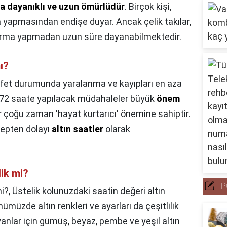
a dayanıklı ve uzun ömürlüdür
. Birçok kişi,
 yapmasından endişe duyar. Ancak çelik takılar,
arma yapmadan uzun süre dayanabilmektedir.
ı?
fet durumunda yaralanma ve kayıpları en aza
lk 72 saate yapılacak müdahaleler büyük
önem
 çoğu zaman 'hayat kurtarıcı' önemine sahiptir.
epten dolayı
altın saatler
olarak
lik mi?
P
mi?,
Üstelik kolunuzdaki saatin değeri altın
müzde altın renkleri ve ayarları da çeşitlilik
anlar için gümüş, beyaz, pembe ve yeşil altın