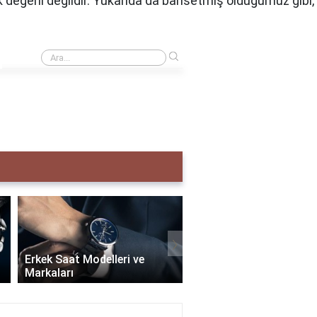
ok değerli değildir. Yukarıda da bahsetmiş olduğumuz gibi,
›
Creative taş ne demek?
›
Erkek Saat Modelleri ve
Markaları
Seiko Erkek Saat