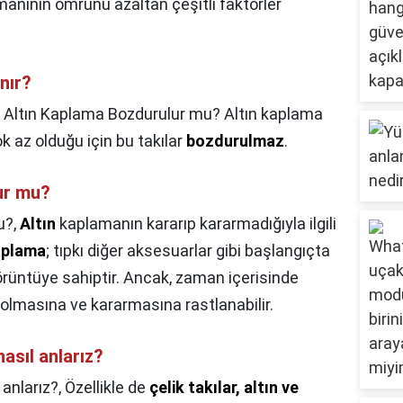
anının ömrünü azaltan çeşitli faktörler
nır?
,
Altın Kaplama Bozdurulur mu? Altın kaplama
ok az olduğu için bu takılar
bozdurulmaz
.
ur mu?
u?,
Altın
kaplamanın kararıp kararmadığıyla ilgili
aplama
; tıpkı diğer aksesuarlar gibi başlangıçta
örüntüye sahiptir. Ancak, zaman içerisinde
solmasına ve kararmasına rastlanabilir.
nasıl anlarız?
 anlarız?,
Özellikle de
çelik takılar, altın ve