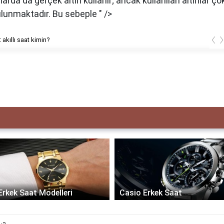
arda da gerçek altın kullanır; ancak kullanılan altınlar ç
lunmaktadır. Bu sebeple " />
‹
 akıllı saat kimin?
Erkek Saat Modelleri
Casio Erkek Saat