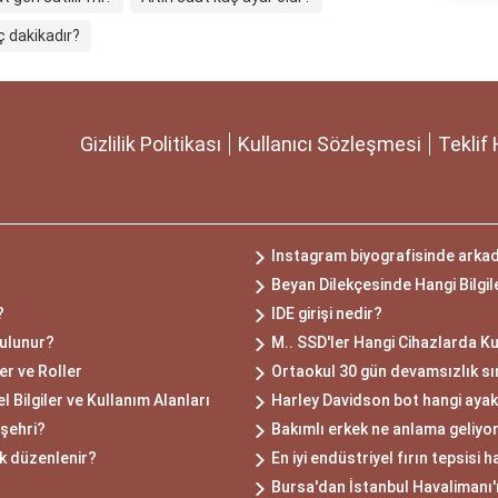
ç dakikadır?
Gizlilik Politikası
Kullanıcı Sözleşmesi
Teklif 
Instagram biyografisinde arkadaş
Beyan Dilekçesinde Hangi Bilgil
?
IDE girişi nedir?
bulunur?
M.. SSD'ler Hangi Cihazlarda Kul
er ve Roller
Ortaokul 30 gün devamsızlık sın
Bilgiler ve Kullanım Alanları
Harley Davidson bot hangi aya
 şehri?
Bakımlı erkek ne anlama geliyo
ak düzenlenir?
En iyi endüstriyel fırın tepsisi h
Bursa'dan İstanbul Havalimanı'