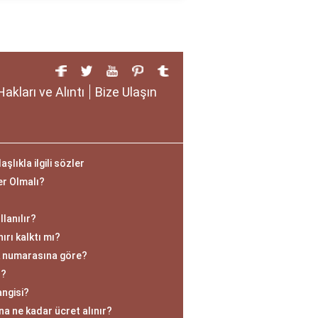
Hakları ve Alıntı
Bize Ulaşın
lıkla ilgili sözler
er Olmalı?
lanılır?
ırı kalktı mı?
k numarasına göre?
r?
angisi?
na ne kadar ücret alınır?