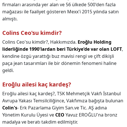
firmaları arasında yer alan ve 56 ülkede 500'den fazla
mağazası ile faaliyet gösteren Mexx'i 2015 yılında satın
almıştı.
Colins Ceo'su kimdir?
Colins Ceo'su kimdir?,
Hakkımızda.
Eroğlu Holding
liderliğinde 1990'lardan beri Türkiye'de var olan LOFT
,
kendine özgü yarattığı buz mavisi rengi ve çift dikişli
paça jean tasarımları ile bir dönemin fenomeni haline
geldi.
Eroğlu ailesi kaç kardeş?
Eroğlu ailesi kaç kardeş?,
TSK Mehmetçik Vakfı İstanbul
Avrupa Yakası Temsilciliğince, Vakfımıza bağışta bulunan
Colin's
- Erk Pazarlama Giyim San.ve Tic. AŞ adına
Yönetim Kurulu Üyesi ve
CEO
Yavuz EROĞLU'na bronz
madalya ve beratı takdim edilmiştir.