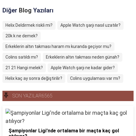
Diğer
Blog
Yazıları
Helix Deldirmek riskli mi?
Apple Watch şarjı nasıl uzatılır?
20k k ne demek?
Erkeklerin altın takması haram mı kuranda geçiyor mu?
Colins satıldı mı?
Erkeklerin altın takması neden günah?
21 21 Hangi melek?
Apple Watch şarjı ne kadar gider?
Helix kaç ay sonra değiştirilir?
Colins uygulaması var mı?
SON YAZILAR6565
Şampiyonlar Ligi'nde ortalama bir maçta kaç gol