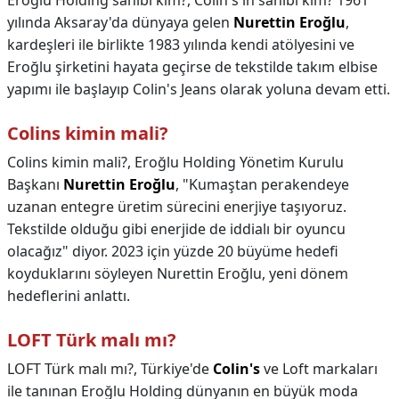
Eroğlu Holding sahibi kim?,
Colin's in sahibi kim? 1961
yılında Aksaray'da dünyaya gelen
Nurettin Eroğlu
,
kardeşleri ile birlikte 1983 yılında kendi atölyesini ve
Eroğlu şirketini hayata geçirse de tekstilde takım elbise
yapımı ile başlayıp Colin's Jeans olarak yoluna devam etti.
Colins kimin mali?
Colins kimin mali?,
Eroğlu Holding Yönetim Kurulu
Başkanı
Nurettin Eroğlu
, "Kumaştan perakendeye
uzanan entegre üretim sürecini enerjiye taşıyoruz.
Tekstilde olduğu gibi enerjide de iddialı bir oyuncu
olacağız" diyor. 2023 için yüzde 20 büyüme hedefi
koyduklarını söyleyen Nurettin Eroğlu, yeni dönem
hedeflerini anlattı.
LOFT Türk malı mı?
LOFT Türk malı mı?,
Türkiye'de
Colin's
ve Loft markaları
ile tanınan Eroğlu Holding dünyanın en büyük moda