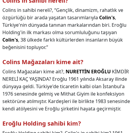
Colins in sahibi nereli?
Colins in sahibi nereli?,
“Gençlik, dinamizm, rahatlık ve
özgürlüğü bir arada yaşatan tasarımlarıyla
Colin's
,
Türkiye'nin dünyada tanınan markalarından biri. Eroğlu
Holding'in ilk markası olma sorumluluğunu taşıyan
Colin's
, 38 ülkede farklı kültürlerden insanların büyük
beğenisini topluyor.”
Colins Mağazaları kime ait?
Colins Mağazaları kime ait?,
NURETTİN EROĞLU
KİMDİR
NERELİ KAÇ YAŞINDA? Eroğlu 1961 yılında Aksaray ilinde
dünyaya geldi. Türkiye'de ticaretin kalbi olan İstanbul'a
1976 senesinde gelmiş ve Mithat Giyim ile konfeksiyon
sektörüne atılmıştır. Kardeşleri ile birlikte 1983 senesinde
kendi atölyesini ve Eroğlu şirketini hayata geçirmiştir.
Eroğlu Holding sahibi kim?