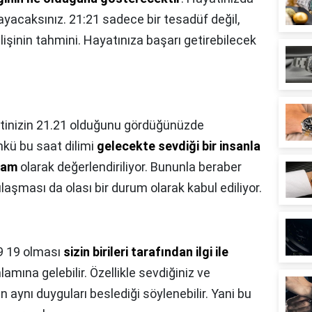
yacaksınız. 21:21 sadece bir tesadüf değil,
işinin tahmini. Hayatınıza başarı getirebilecek
tinizin 21.21 olduğunu gördüğünüzde
kü bu saat dilimi
gelecekte sevdiği bir insanla
nlam
olarak değerlendiriliyor. Bununla beraber
laşması da olası bir durum olarak kabul ediliyor.
9 19 olması
sizin birileri tarafından ilgi ile
lamına gelebilir. Özellikle sevdiğiniz ve
n aynı duyguları beslediği söylenebilir. Yani bu