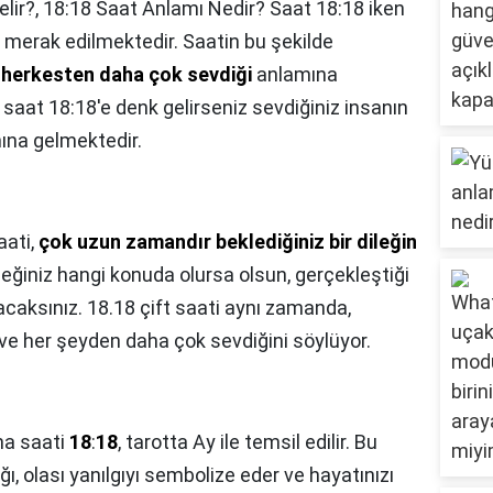
lir?,
18:18 Saat Anlamı Nedir? Saat 18:18 iken
 merak edilmektedir. Saatin bu şekilde
zi herkesten daha çok sevdiği
anlamına
saat 18:18'e denk gelirseniz sevdiğiniz insanın
ına gelmektedir.
aati,
çok uzun zamandır beklediğiniz bir dileğin
ileğiniz hangi konuda olursa olsun, gerçekleştiği
aksınız. 18.18 çift saati aynı zamanda,
n ve her şeyden daha çok sevdiğini söylüyor.
a saati
18
:
18
, tarotta Ay ile temsil edilir. Bu
ığı, olası yanılgıyı sembolize eder ve hayatınızı