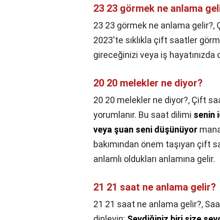
23 23 görmek ne anlama gel
23 23 görmek ne anlama gelir?,
2023'te sıklıkla çift saatler görm
gireceğinizi veya iş hayatınızda d
20 20 melekler ne diyor?
20 20 melekler ne diyor?,
Çift sa
yorumlanır. Bu saat dilimi
senin 
veya şuan seni düşünüyor
manas
bakımından önem taşıyan çift saa
anlamlı oldukları anlamına gelir.
21 21 saat ne anlama gelir?
21 21 saat ne anlama gelir?,
Saa
dinleyin:
Sevdiğiniz biri size se