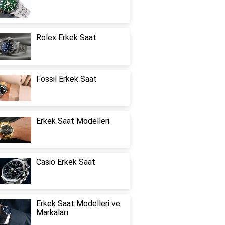
Rolex Erkek Saat
Fossil Erkek Saat
Erkek Saat Modelleri
Casio Erkek Saat
Erkek Saat Modelleri ve
Markaları