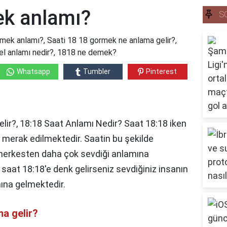
ek anlamı?
S
ek anlamı?, Saati 18 18 gormek ne anlama gelir?,
üel anlamı nedir?, 1818 ne demek?
Whatsapp
Tumbler
Pinterest
lir?, 18:18 Saat Anlamı Nedir? Saat 18:18 iken
 merak edilmektedir. Saatin bu şekilde
i herkesten daha çok sevdiği anlamına
saat 18:18'e denk gelirseniz sevdiğiniz insanın
ına gelmektedir.
a gelir?