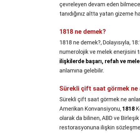
çevreleyen devam eden bilmeceye
tanıdığınız altta yatan gizeme haz
1818 ne demek?
1818 ne demek?,
Dolayısıyla, 18:
numerolojik ve melek enerjisini t
ilişkilerde başarı, refah ve me
anlamına gelebilir.
Sürekli çift saat görmek ne
Sürekli çift saat görmek ne anla
Amerikan Konvansiyonu,
1818
K
olarak da bilinen, ABD ve Birleşik 
restorasyonuna ilişkin sözleşme