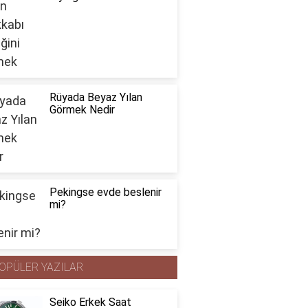
Rüyada Beyaz Yılan
Görmek Nedir
Pekingse evde beslenir
mi?
OPÜLER YAZILAR
Seiko Erkek Saat