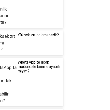
Yüksek zıt anlamı nedir?
WhatsApp'ta uçak
modundaki birini arayabilir
miyim?