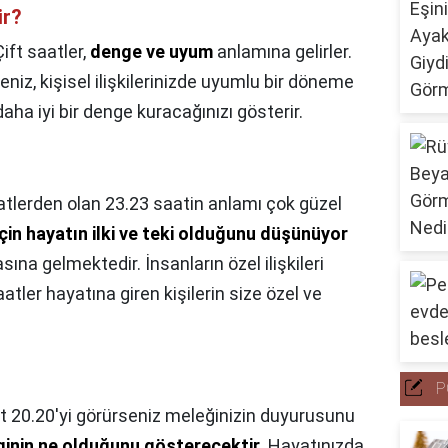
ir?
Çift saatler,
denge ve uyum
anlamına gelirler.
eniz, kişisel ilişkilerinizde uyumlu bir döneme
aha iyi bir denge kuracağınızı gösterir.
atlerden olan 23.23 saatin anlamı çok güzel
için hayatın ilki ve teki olduğunu düşünüyor
ına gelmektedir. İnsanların özel ilişkileri
tler hayatına giren kişilerin size özel ve
P
t 20.20'yi görürseniz meleğinizin duyurusunu
vginin ne olduğunu gösterecektir
. Hayatınızda