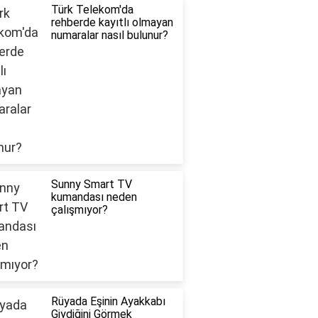
Türk Telekom'da
rehberde kayıtlı olmayan
numaralar nasıl bulunur?
Sunny Smart TV
kumandası neden
çalışmıyor?
Rüyada Eşinin Ayakkabı
Giydiğini Görmek