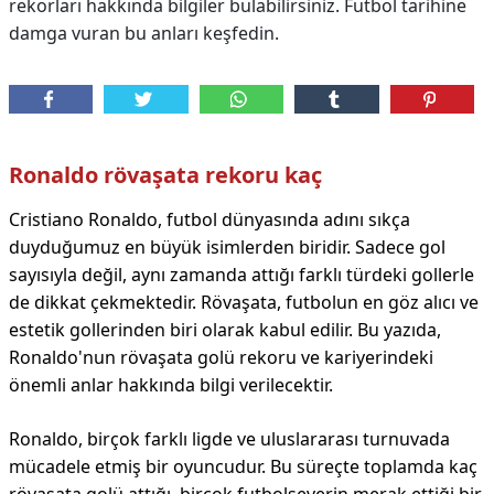
rekorları hakkında bilgiler bulabilirsiniz. Futbol tarihine
damga vuran bu anları keşfedin.
Ronaldo rövaşata rekoru kaç
Cristiano Ronaldo, futbol dünyasında adını sıkça
duyduğumuz en büyük isimlerden biridir. Sadece gol
sayısıyla değil, aynı zamanda attığı farklı türdeki gollerle
de dikkat çekmektedir. Rövaşata, futbolun en göz alıcı ve
estetik gollerinden biri olarak kabul edilir. Bu yazıda,
Ronaldo'nun rövaşata golü rekoru ve kariyerindeki
önemli anlar hakkında bilgi verilecektir.
Ronaldo, birçok farklı ligde ve uluslararası turnuvada
mücadele etmiş bir oyuncudur. Bu süreçte toplamda kaç