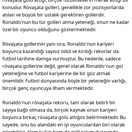
rövaşata golü attığı, birçok futbolseverin merak ettiği bir
konudur. Rövaşata golleri, genellikle zor pozisyonlarda
atılan ve büyük bir ustalık gerektiren gollerdir.
Ronaldo'nun bu tür golleri atma yeteneği, onun ne kadar
özel bir oyuncu olduğunu göstermektedir.
Rövaşata gollerinin yanı sıra, Ronaldo'nun kariyeri
boyunca kazandığı sayısız ödül ve kırdığı rekorlar da
futbol tarihine damga vurmuştur. Bu nedenle, sadece
rövaşata gollerine değil, genel olarak Ronaldo'nun gol
yeteneğine ve futbol kariyerine de bir göz atmak
önemlidir. Futbol dünyasında böyle bir yeteneğin varlığı,
birçok genç oyuncuya ilham vermektedir.
Ronaldo'nun rövaşata rekoru, tam olarak belirli bir
sayıya bağlı olmasa da, birçok kaynak onun kariyeri
boyunca birkaç rövaşata golü attığını belirtmektedir. Bu
sayede, onu bu alandaki en iyi oyunculardan biri olarak