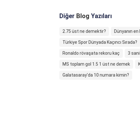
Diğer
Blog
Yazıları
2.75 üst ne demektir?
Dünyanın en h
Türkiye Spor Dünyada Kaçıncı Sırada?
Ronaldo rövaşata rekoru kaç
3 sani
MS toplam gol 1.5 1 üst ne demek
Galatasaray'da 10 numara kimin?