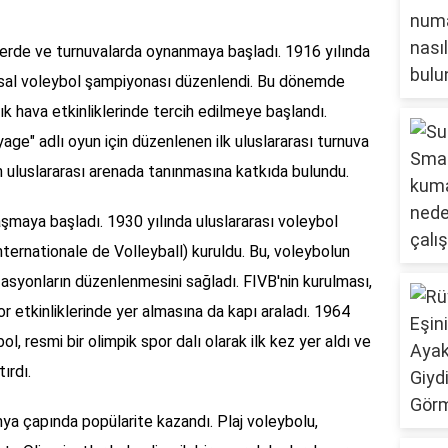
iglerde ve turnuvalarda oynanmaya başladı. 1916 yılında
ulusal voleybol şampiyonası düzenlendi. Bu dönemde
k hava etkinliklerinde tercih edilmeye başlandı.
age" adlı oyun için düzenlenen ilk uluslararası turnuva
n uluslararası arenada tanınmasına katkıda bulundu.
şmaya başladı. 1930 yılında uluslararası voleybol
ternationale de Volleyball) kuruldu. Bu, voleybolun
asyonların düzenlenmesini sağladı. FIVB'nin kurulması,
r etkinliklerinde yer almasına da kapı araladı. 1964
l, resmi bir olimpik spor dalı olarak ilk kez yer aldı ve
ırdı.
nya çapında popülarite kazandı. Plaj voleybolu,