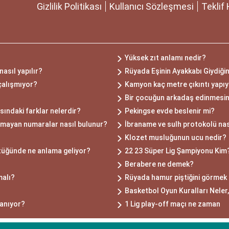
Gizlilik Politikası
Kullanıcı Sözleşmesi
Teklif 
Yüksek zıt anlamı nedir?
nasıl yapılır?
Rüyada Eşinin Ayakkabı Giydiği
çalışmıyor?
Kamyon kaç metre çıkıntı yapı
Bir çocuğun arkadaş edinmesin
sındaki farklar nelerdir?
Pekingse evde beslenir mi?
lmayan numaralar nasıl bulunur?
İbraname ve sulh protokolü nası
Klozet musluğunun ucu nedir?
tüğünde ne anlama geliyor?
22 23 Süper Lig Şampiyonu Kim
Berabere ne demek?
malı?
Rüyada hamur piştiğini görmek 
Basketbol Oyun Kuralları Neler,
anıyor?
1 Lig play-off maçı ne zaman