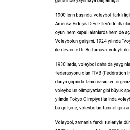
genelinde yayılmaya başlamıştır.
1900’lerin başında, voleybol farklı l
Amerika Birleşik Devletleri'nde ilk 
oyun, hem kapalı alanlarda hem de açı
Voleybolun gelişimi, 1924 yılında "Voy
ile devam etti. Bu turnuva, voleybolu
1930'larda, voleybol daha da yaygınla
federasyonu olan FIVB (Fédération In
dünya çapında tanınmasını ve organiz
voleybolun olimpiyatlar gibi büyük spo
yılında Tokyo Olimpiyatları'nda voleybo
bu gelişme, voleybolun tanınırlığını art
Voleybol, zamanla farklı türleriyle dü