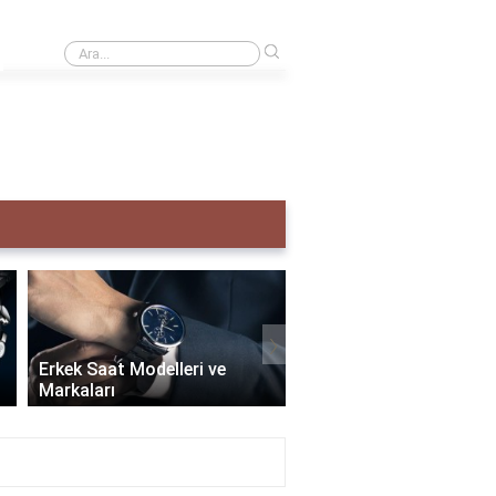
›
Creative taş ne demek?
›
Erkek Saat Modelleri ve
Markaları
Seiko Erkek Saat