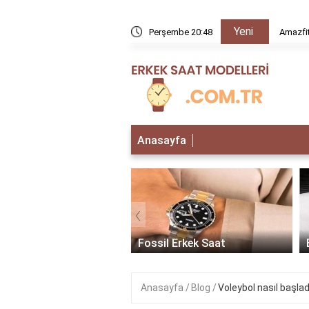
Yeni
rır mı?
Perşembe 20:48
Amazfit
Anasayfa
‹
 Erkek Saat
Fossil Erkek Saat
Anasayfa
Blog
Voleybol nasıl başlad